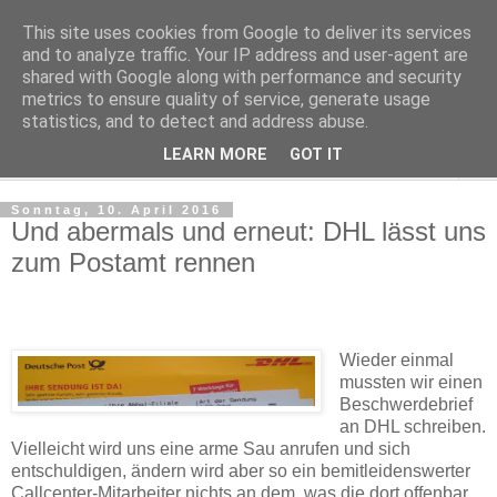
This site uses cookies from Google to deliver its services
Martins Braindumps
and to analyze traffic. Your IP address and user-agent are
shared with Google along with performance and security
metrics to ensure quality of service, generate usage
Artikel, Texte, Notizen.
statistics, and to detect and address abuse.
LEARN MORE
GOT IT
▼
Sonntag, 10. April 2016
Und abermals und erneut: DHL lässt uns
zum Postamt rennen
Wieder einmal
mussten wir einen
Beschwerdebrief
an DHL schreiben.
Vielleicht wird uns eine arme Sau anrufen und sich
entschuldigen, ändern wird aber so ein bemitleidenswerter
Callcenter-Mitarbeiter nichts an dem, was die dort offenbar