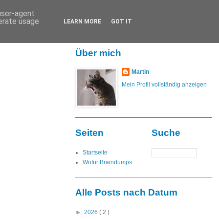
 user-agent
nerate usage
LEARN MORE
GOT IT
Über mich
Martin
Mein Profil vollständig anzeigen
Seiten
Suche
Startseite
Wofür Braindumps
Alle Posts nach Datum
►
2026
( 2 )