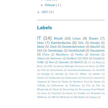
►
Februar
( 1 )
►
2007
( 6 )
Labels
IT
(14)
Musik
(10)
Linux
(9)
Essen
(7)
Unix
(7)
Kambodscha
(6)
DHL
(5)
Gender
(5)
Mobil
(5)
Shell
(5)
Gendersternchen
(4)
MacOS
(4)
GUI
(3)
Gendergap
(3)
Gesellschaft
(3)
Neusprech
(3)
2Tone
(2)
Blackberry
(2)
Firefox
(2)
Giessen
(2)
Gitarre
(2)
Hannover
(2)
Kyrillisch
(2)
OS/2
(2)
Orwell
(2)
Politik
(2)
Ska
(2)
Specials
(2)
WebOS
(2)
42
(1)
Blog
(1)
Buch
(1)
CDE
(1)
Dexys Midnight Runners
(1)
Disco
(1)
EFK
(1)
Folk
(1)
Geschichte
(1)
Geschlechterklammer
(1)
GnuPG
(1)
Google
(1)
Identity
(1)
Intel
(1)
JMeter
(1)
Jabber
(1)
Kirche
(1)
Kraftpunkt
(1)
Kubernetes
(1)
Kunst
(1)
Liberal
(1)
Lilypond
(1)
Nerd
(1)
Nokia
(1)
Northern Soul
(1)
Noten
(1)
O'Reilly
(1)
Orthodoxie
(1)
PJHarvey
(1)
Pixi
(1)
Pre
(1)
Rhapsody
(1)
Rock
(1)
Searching for the young Soul Rebels
(1)
Sony
(1)
SopCast
(1)
Spam
(1)
Timidity
(1)
Verstrahlt
(1)
Walkman
(1)
Wifi
(1)
Windows
(1)
Wumbaba
(1)
Zappa
(1)