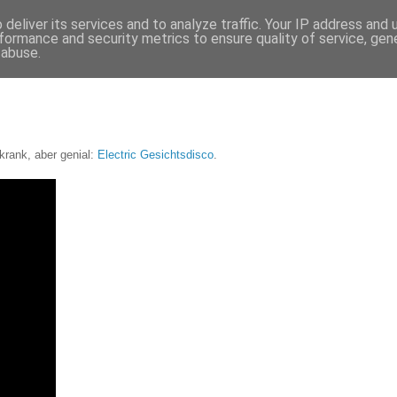
deliver its services and to analyze traffic. Your IP address and
formance and security metrics to ensure quality of service, ge
 abuse.
krank, aber genial:
Electric Gesichtsdisco
.