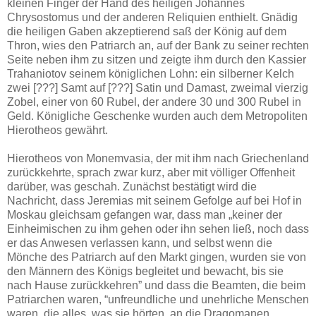
kleinen Finger der Hand des heiligen Johannes
Chrysostomus und der anderen Reliquien enthielt. Gnädig
die heiligen Gaben akzeptierend saß der König auf dem
Thron, wies den Patriarch an, auf der Bank zu seiner rechten
Seite neben ihm zu sitzen und zeigte ihm durch den Kassier
Trahaniotov seinem königlichen Lohn: ein silberner Kelch
zwei [???] Samt auf [???] Satin und Damast, zweimal vierzig
Zobel, einer von 60 Rubel, der andere 30 und 300 Rubel in
Geld. Königliche Geschenke wurden auch dem Metropoliten
Hierotheos gewährt.
Hierotheos von Monemvasia, der mit ihm nach Griechenland
zurückkehrte, sprach zwar kurz, aber mit völliger Offenheit
darüber, was geschah. Zunächst bestätigt wird die
Nachricht, dass Jeremias mit seinem Gefolge auf bei Hof in
Moskau gleichsam gefangen war, dass man „keiner der
Einheimischen zu ihm gehen oder ihn sehen ließ, noch dass
er das Anwesen verlassen kann, und selbst wenn die
Mönche des Patriarch auf den Markt gingen, wurden sie von
den Männern des Königs begleitet und bewacht, bis sie
nach Hause zurückkehren” und dass die Beamten, die beim
Patriarchen waren, “unfreundliche und unehrliche Menschen
waren, die alles, was sie hörten, an die Dragomanen