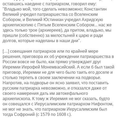
оставшись наедине с патриархом, говорил ему:
"Владыко мой, того сделать невозможно; Константин
Великий учредил патриаршества со Вселенским
Собором, и Великий Юстиниан учредил Ахридскую
архиепископию с Пятым Вселенским Собором... нас же
здесь только трое (архиереев), да притом, владыко, мы
пришли (собственно) за милостыней к царю и ради
долгов, которые наделаны в наши дни".
[…] совещания патриархов или по крайней мере
решения, приговора их об учреждении патриаршества в
России вовсе не было, как прямо утверждает друг
Иеремии Иерофей Монемвасийский. А если б был такой
приговор, Иеремии не для чего было таить его доселе и
столько терпеть в своем заключении на подворье.
Напротив, на подворье он ясно заявил, что поставить
русским патриарха невозможно, и отказался даже от
своего намерения дать им автокефального
архиепископа. К тому ж Иеремия не мог сказать, будто
он совещался с Иерусалимским патриархом Нифонтом,
не мог не знать, что патриархом Иерусалимским был
тогда Софроний (с 1579 по 1608 г.).