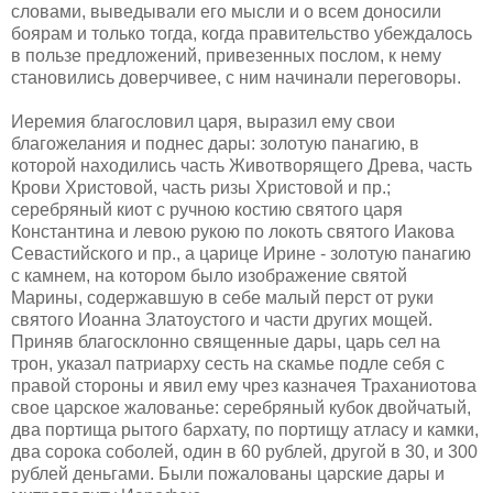
словами, выведывали его мысли и о всем доносили
боярам и только тогда, когда правительство убеждалось
в пользе предложений, привезенных послом, к нему
становились доверчивее, с ним начинали переговоры.
Иеремия благословил царя, выразил ему свои
благожелания и поднес дары: золотую панагию, в
которой находились часть Животворящего Древа, часть
Крови Христовой, часть ризы Христовой и пр.;
серебряный киот с ручною костию святого царя
Константина и левою рукою по локоть святого Иакова
Севастийского и пр., а царице Ирине - золотую панагию
с камнем, на котором было изображение святой
Марины, содержавшую в себе малый перст от руки
святого Иоанна Златоустого и части других мощей.
Приняв благосклонно священные дары, царь сел на
трон, указал патриарху сесть на скамье подле себя с
правой стороны и явил ему чрез казначея Траханиотова
свое царское жалованье: серебряный кубок двойчатый,
два портища рытого бархату, по портищу атласу и камки,
два сорока соболей, один в 60 рублей, другой в 30, и 300
рублей деньгами. Были пожалованы царские дары и