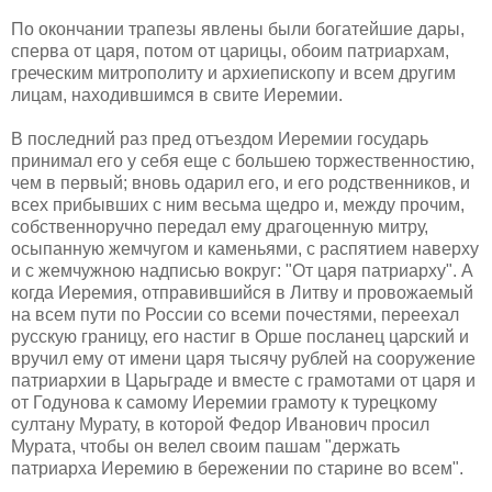
По окончании трапезы явлены были богатейшие дары,
сперва от царя, потом от царицы, обоим патриархам,
греческим митрополиту и архиепископу и всем другим
лицам, находившимся в свите Иеремии.
В последний раз пред отъездом Иеремии государь
принимал его у себя еще с большею торжественностию,
чем в первый; вновь одарил его, и его родственников, и
всех прибывших с ним весьма щедро и, между прочим,
собственноручно передал ему драгоценную митру,
осыпанную жемчугом и каменьями, с распятием наверху
и с жемчужною надписью вокруг: "От царя патриарху". А
когда Иеремия, отправившийся в Литву и провожаемый
на всем пути по России со всеми почестями, переехал
русскую границу, его настиг в Орше посланец царский и
вручил ему от имени царя тысячу рублей на сооружение
патриархии в Царьграде и вместе с грамотами от царя и
от Годунова к самому Иеремии грамоту к турецкому
султану Мурату, в которой Федор Иванович просил
Мурата, чтобы он велел своим пашам "держать
патриарха Иеремию в бережении по старине во всем".