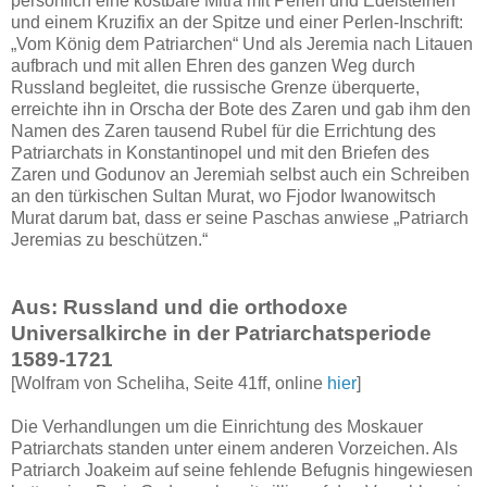
persönlich eine kostbare Mitra mit Perlen und Edelsteinen
und einem Kruzifix an der Spitze und einer Perlen-Inschrift:
„Vom König dem Patriarchen“ Und als Jeremia nach Litauen
aufbrach und mit allen Ehren des ganzen Weg durch
Russland begleitet, die russische Grenze überquerte,
erreichte ihn in Orscha der Bote des Zaren und gab ihm den
Namen des Zaren tausend Rubel für die Errichtung des
Patriarchats in Konstantinopel und mit den Briefen des
Zaren und Godunov an Jeremiah selbst auch ein Schreiben
an den türkischen Sultan Murat, wo Fjodor Iwanowitsch
Murat darum bat, dass er seine Paschas anwiese „Patriarch
Jeremias zu beschützen.“
Aus: Russland und die orthodoxe
Universalkirche in der Patriarchatsperiode
1589-1721
[Wolfram von Scheliha, Seite 41ff, online
hier
]
Die Verhandlungen um die Einrichtung des Moskauer
Patriarchats standen unter einem anderen Vorzeichen. Als
Patriarch Joakeim auf seine fehlende Befugnis hingewiesen