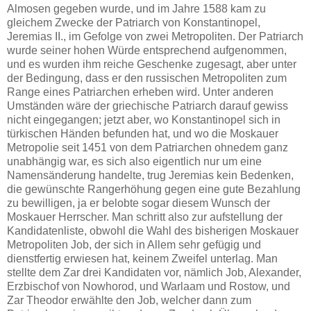
Almosen gegeben wurde, und im Jahre 1588 kam zu
gleichem Zwecke der Patriarch von Konstantinopel,
Jeremias II., im Gefolge von zwei Metropoliten. Der Patriarch
wurde seiner hohen Würde entsprechend aufgenommen,
und es wurden ihm reiche Geschenke zugesagt, aber unter
der Bedingung, dass er den russischen Metropoliten zum
Range eines Patriarchen erheben wird. Unter anderen
Umständen wäre der griechische Patriarch darauf gewiss
nicht eingegangen; jetzt aber, wo Konstantinopel sich in
türkischen Händen befunden hat, und wo die Moskauer
Metropolie seit 1451 von dem Patriarchen ohnedem ganz
unabhängig war, es sich also eigentlich nur um eine
Namensänderung handelte, trug Jeremias kein Bedenken,
die gewünschte Rangerhöhung gegen eine gute Bezahlung
zu bewilligen, ja er belobte sogar diesem Wunsch der
Moskauer Herrscher. Man schritt also zur aufstellung der
Kandidatenliste, obwohl die Wahl des bisherigen Moskauer
Metropoliten Job, der sich in Allem sehr gefügig und
dienstfertig erwiesen hat, keinem Zweifel unterlag. Man
stellte dem Zar drei Kandidaten vor, nämlich Job, Alexander,
Erzbischof von Nowhorod, und Warlaam und Rostow, und
Zar Theodor erwählte den Job, welcher dann zum