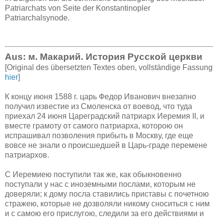
Patriarchats von Seite der Konstantinopler
Patriarchalsynode.
Aus: м. Макарий. История Русской церкви
[Original des übersetzten Textes oben, vollständige Fassung
hier
]
К концу июня 1588 г. царь Федор Иванович внезапно
получил известие из Смоленска от воевод, что туда
приехал 24 июня Цареградский патриарх Иеремия II, и
вместе грамоту от самого патриарха, которою он
испрашивал позволения прибыть в Москву, где еще
вовсе не знали о происшедшей в Царь-граде перемене
патриархов.
С Иеремиею поступили так же, как обыкновенно
поступали у нас с иноземными послами, которым не
доверяли; к дому посла ставились приставы с почетною
стражею, которые не дозволяли никому сноситься с ним
и с самою его прислугою, следили за его действиями и