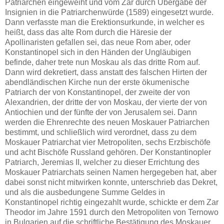
Patriarchen eingeweiht und vom Zar durch Übergabe der
Insignien in die Patriarchenwürde (1589) eingesetzt wurde.
Dann verfasste man die Erektionsurkunde, in welcher es
heißt, dass das alte Rom durch die Häresie der
Apollinaristen gefallen sei, das neue Rom aber, oder
Konstantinopel sich in den Händen der Ungläubigen
befinde, daher trete nun Moskau als das dritte Rom auf.
Dann wird dekretiert, dass anstatt des falschen Hirten der
abendländischen Kirche nun der erste ökumenische
Patriarch der von Konstantinopel, der zweite der von
Alexandrien, der dritte der von Moskau, der vierte der von
Antiochien und der fünfte der von Jerusalem sei. Dann
werden die Ehrenrechte des neuen Moskauer Patriarchen
bestimmt, und schließlich wird verordnet, dass zu dem
Moskauer Patriarchat vier Metropoliten, sechs Erzbischöfe
und acht Bischöfe Russland gehören. Der Konstantinopler
Patriarch, Jeremias II, welcher zu dieser Errichtung des
Moskauer Patriarchats seinen Namen hergegeben hat, aber
dabei sonst nicht mitwirken konnte, unterschrieb das Dekret,
und als die ausbedungene Summe Geldes in
Konstantinopel richtig eingezahlt wurde, schickte er dem Zar
Theodor im Jahre 1591 durch den Metropoliten von Ternowo
in Bulgarien auf die schriftliche Bestätigung des Moskauer