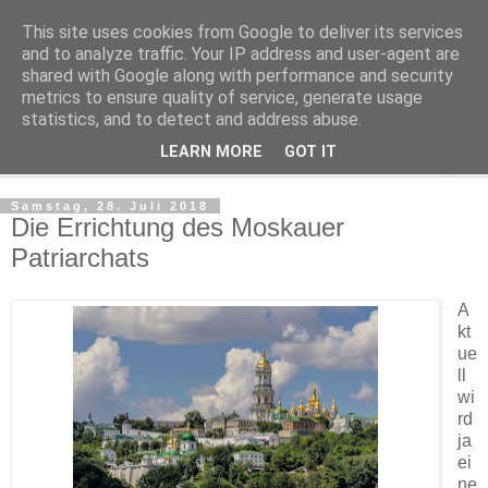
This site uses cookies from Google to deliver its services
Martins Braindumps
and to analyze traffic. Your IP address and user-agent are
shared with Google along with performance and security
metrics to ensure quality of service, generate usage
Artikel, Texte, Notizen.
statistics, and to detect and address abuse.
LEARN MORE
GOT IT
▼
Samstag, 28. Juli 2018
Die Errichtung des Moskauer
Patriarchats
A
kt
ue
ll
wi
rd
ja
ei
ne