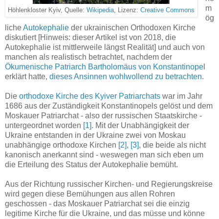
m
Höhlenkloster Kyiv, Quelle:
Wikipedia
, Lizenz:
Creative Commons
ög
liche
Autokephalie
der ukrainischen Orthodoxen Kirche
diskutiert [Hinweis: dieser Artikel ist von 2018, die
Autokephalie ist mittlerweile längst Realität] und auch von
manchen als realistisch betrachtet, nachdem der
Ökumenische Patriarch Bartholomäus von Konstantinope
l
erklärt hatte,
dieses Ansinnen wohlwollend zu betrachten
.
Die
orthodoxe Kirche des Kyiver Patriarchats
war im Jahr
1686 aus der Zuständigkeit Konstantinopels gelöst und dem
Moskauer Patriarchat - also der russischen Staatskirche -
untergeordnet worden
[1]
. Mit der Unabhängigkeit der
Ukraine entstanden in der Ukraine zwei von Moskau
unabhängige orthodoxe Kirchen
[2]
,
[3]
, die beide als nicht
kanonisch anerkannt sind - weswegen man sich eben um
die Erteilung des Status der Autokephalie bemüht.
Aus der Richtung russischer Kirchen- und Regierungskreise
wird gegen diese Bemühungen aus allen Rohren
geschossen - das Moskauer Patriarchat sei die einzig
legitime Kirche für die Ukraine, und das müsse und könne