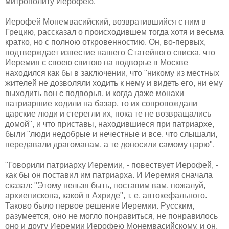
митрополиту Иерофею.
Иерофей Монемвасийский, возвратившийся с ним в
Грецию, рассказал о происходившем тогда хотя и весьма
кратко, но с полною откровенностию. Он, во-первых,
подтверждает известие нашего Статейного списка, что
Иеремия с своею свитою на подворье в Москве
находился как бы в заключении, что "никому из местных
жителей не дозволяли ходить к нему и видеть его, ни ему
выходить вон с подворья, и когда даже монахи
патриаршие ходили на базар, то их сопровождали
царские люди и стерегли их, пока те не возвращались
домой", и что приставы, находившиеся при патриархе,
были "люди недобрые и нечестные и все, что слышали,
передавали драгоманам, а те доносили самому царю".
"Говорили патриарху Иеремии, - повествует Иерофей, -
как бы он поставил им патриарха. И Иеремия сначала
сказал: "Этому нельзя быть, поставим вам, пожалуй,
архиепископа, какой в Ахриде", т. е. автокефального.
Таково было первое решение Иеремии. Русским,
разумеется, оно не могло понравиться, не понравилось
оно и другу Иеремии Иерофею Монемвасийскому, и он,