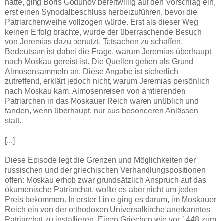
hatte, ging Boris Godunov bereitwillig auf den Vorschlag ein,
erst einen Synodalbeschluss herbeizuführen, bevor die
Patriarchenweihe vollzogen würde. Erst als dieser Weg
keinen Erfolg brachte, wurde der überraschende Besuch
von Jeremias dazu benutzt, Tatsachen zu schaffen.
Bedeutsam ist dabei die Frage, warum Jeremias überhaupt
nach Moskau gereist ist. Die Quellen geben als Grund
Almosensammeln an. Diese Angabe ist sicherlich
zutreffend, erklärt jedoch nicht, warum Jeremias persönlich
nach Moskau kam. Almosenreisen von amtierenden
Patriarchen in das Moskauer Reich waren unüblich und
fanden, wenn überhaupt, nur aus besonderen Anlässen
statt.
[...]
Diese Episode legt die Grenzen und Möglichkeiten der
russischen und der griechischen Verhandlungspositionen
offen: Moskau erhob zwar grundsätzlich Anspruch auf das
ökumenische Patriarchat, wollte es aber nicht um jeden
Preis bekommen. In erster Linie ging es darum, im Moskauer
Reich ein von der orthodoxen Universalkirche anerkanntes
Patriarchat zu installieren. Einen Griechen wie vor 1448 zum